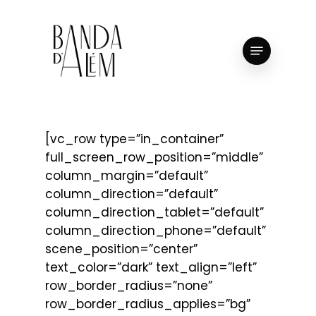
Skip
to
Close
Menu
main
Menu
content
[vc_row type=”in_container”
full_screen_row_position=”middle”
column_margin=”default”
column_direction=”default”
column_direction_tablet=”default”
column_direction_phone=”default”
scene_position=”center”
text_color=”dark” text_align=”left”
row_border_radius=”none”
row_border_radius_applies=”bg”