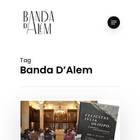
Skip
to
Close
Menu
main
Menu
content
Tag
Banda D’Alem